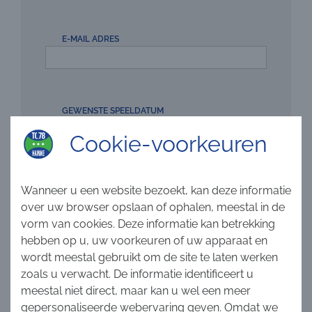
E-MAIL ADRES
GEWENSTE SPEELDATUM
Cookie-voorkeuren
GEWENSTE STARTUUR
Wanneer u een website bezoekt, kan deze informatie
over uw browser opslaan of ophalen, meestal in de
vorm van cookies. Deze informatie kan betrekking
hebben op u, uw voorkeuren of uw apparaat en
MOCHT U NOG OPMERKINGEN HEBBEN, KAN U
wordt meestal gebruikt om de site te laten werken
DEZE HIER MEEGEVEN:
zoals u verwacht. De informatie identificeert u
meestal niet direct, maar kan u wel een meer
gepersonaliseerde webervaring geven. Omdat we