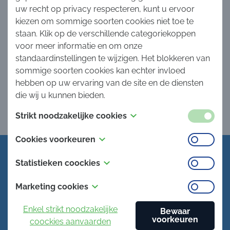
uw recht op privacy respecteren, kunt u ervoor
kiezen om sommige soorten cookies niet toe te
staan. Klik op de verschillende categoriekoppen
voor meer informatie en om onze
Aanvraag tot inschrijving
standaardinstellingen te wijzigen. Het blokkeren van
verzenden
sommige soorten cookies kan echter invloed
hebben op uw ervaring van de site en de diensten
die wij u kunnen bieden.
Strikt noodzakelijke cookies
Deze cookies zijn noodzakelijk voor het functioneren
Cookies voorkeuren
van de website en kunnen niet worden
Deze cookies, ook wel bekend als
uitgeschakeld in onze systemen. Ze worden meestal
Statistieken coockies
"functionaliteitscookies", zorgen ervoor dat een
alleen geplaatst als reactie op handelingen van u die
Deze cookies, ook wel "prestatiecookies" genoemd,
website in het verleden gemaakte keuzes kan
neerkomen op een verzoek om diensten, zoals het
Marketing cookies
verzamelen informatie over hoe u een website
onthouden, zoals welke taal uw voorkeur heeft,
instellen van uw privacyvoorkeuren, inloggen of het
Deze cookies volgen uw online activiteiten om
gebruikt, zoals welke pagina's u hebt bezocht en op
voor welke regio u weerberichten wilt of wat uw
Enkel strikt noodzakelijke
invullen van formulieren. U kunt uw browser zo
Bewaar
adverteerders te helpen relevantere advertenties te
voorkeuren
welke koppelingen u hebt geklikt. Geen van deze
gebruikersnaam en wachtwoord zijn zodat u
coockies aanvaarden
instellen dat deze cookies worden geblokkeerd of