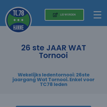
LID WORDEN
26 ste JAAR WAT
Tornooi
Wekelijks ledentornooi: 26ste
jaargang Wat Tornooi. Enkel voor
TC78 leden